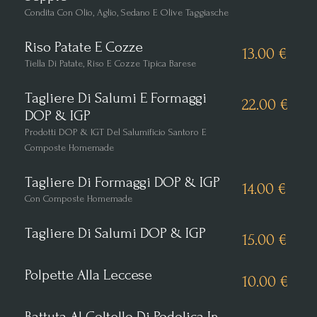
Condita Con Olio, Aglio, Sedano E Olive Taggiasche
Riso Patate E Cozze
13.00 €
Tiella Di Patate, Riso E Cozze Tipica Barese
Tagliere Di Salumi E Formaggi
22.00 €
DOP & IGP
Prodotti DOP & IGT Del Salumificio Santoro E
Composte Homemade
Tagliere Di Formaggi DOP & IGP
14.00 €
Con Composte Homemade
Tagliere Di Salumi DOP & IGP
15.00 €
Polpette Alla Leccese
10.00 €
Battuta Al Coltello Di Podolica In