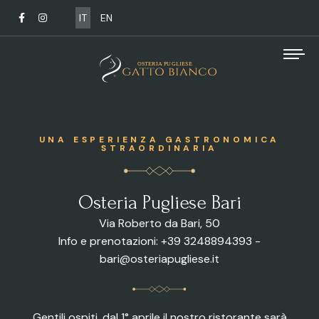
IT
EN
UNA ESPERIENZA GASTRONOMICA
STRAORDINARIA
Osteria Pugliese Bari
Via Roberto da Bari, 50
Info e prenotazioni: +39 3248894393 -
bari@osteriapugliese.it
Gentili ospiti, dal 1° aprile il nostro ristorante sarà