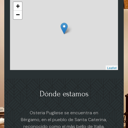
+
−
Leaflet
Dónde estamos
Osteria Pugliese se encuentra en
Bérgamo, en el pueblo de Santa Caterina,
reconocido como el más bello de Italia.